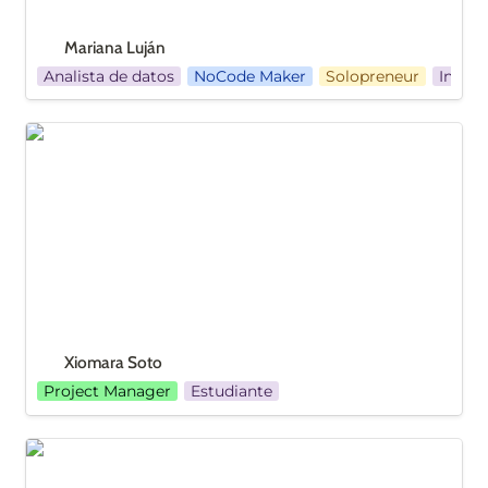
Mariana Luján
Analista de datos
NoCode Maker
Solopreneur
Ingeni
Xiomara Soto
Xiomara Soto
Project Manager
Estudiante
Maria Isabel Vivas Moncada