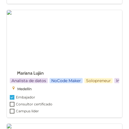
Mariana Luján
Mariana Luján
Analista de datos
NoCode Maker
Solopreneur
Ingeni
Medellín
Embajador
Consultor certificado
Campus líder
Xiomara Soto