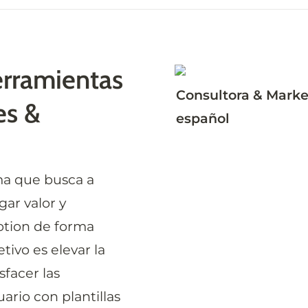
rramientas 
Consultora & Market
s & 
español
a que busca a 
ar valor y 
otion de forma 
tivo es elevar la 
facer las 
rio con plantillas 