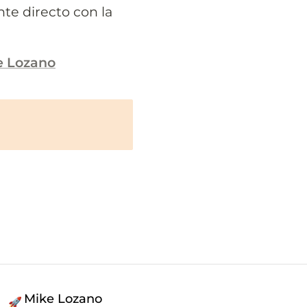
te directo con la 
e Lozano
Mike Lozano
🚀