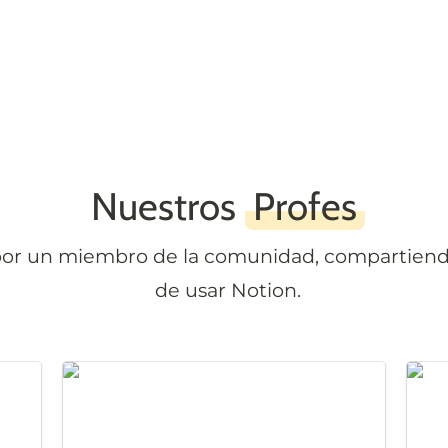
Nuestros 
Profes
 por un miembro de la comunidad, compartiendo
de usar Notion.
Bases de Datos - De básico a avanzado
Fórm