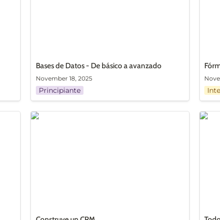
Bases de Datos - De básico a avanzado
Fórm
November 18, 2025
Nove
Principiante
Int
Construye un CRM
Todo
Agen
Construye un CRM
Todo