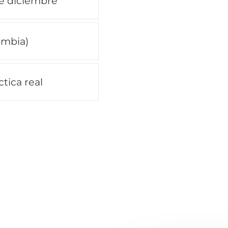
de diciembre
ombia)
ctica real