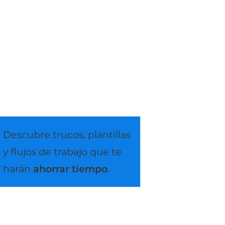
Descubre trucos, plantillas 
y flujos de trabajo que te 
harán 
ahorrar tiempo
.