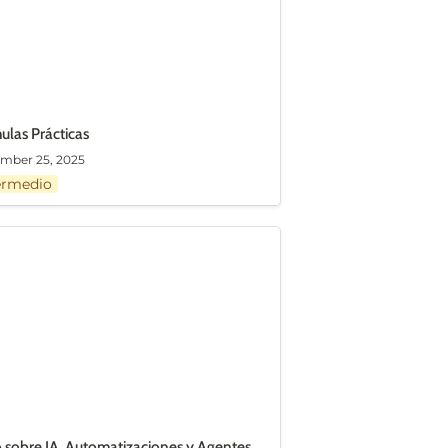
ulas Prácticas
mber 25, 2025
ermedio
 sobre IA, Automatizaciones y
tes
 sobre 
IA, Automatizaciones y Agentes