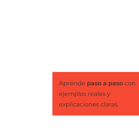
Aprende 
paso a paso
 con 
ejemplos reales y 
explicaciones claras.