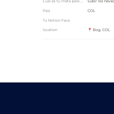
Cual es tu meta para este año?
Subir los neva
Pais
COL
Tu Notion Face
location
📍 Bog, COL