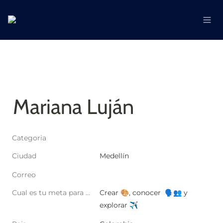
Mariana Luján
Categoria
Ciudad
Medellín
Correo
Cual es tu meta para este año?
Crear 🎨, conocer  🗣️👥 y 
explorar ✈️