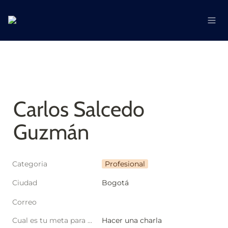
Carlos Salcedo 
Guzmán
Categoria
Profesional
Ciudad
Bogotá
Correo
Cual es tu meta para este año?
Hacer una charla