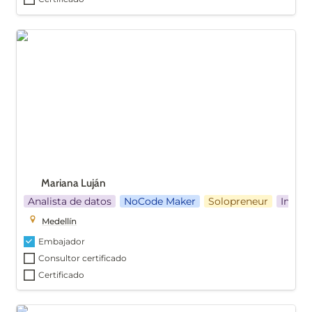
Mariana Luján
Mariana Luján
Analista de datos
NoCode Maker
Solopreneur
Ingeni
Medellín
Embajador
Consultor certificado
Certificado
Maria Isabel Vivas Moncada