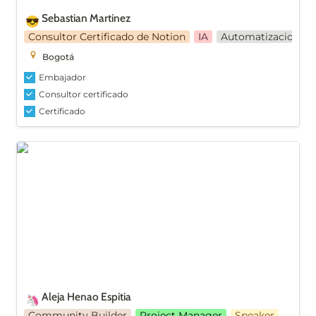
Sebastian Martinez
😎
Consultor Certificado de Notion
IA
Automatizaciones
Bogotá
Embajador
Consultor certificado
Certificado
Aleja Henao Espitia
Aleja Henao Espitia 
🦄
Community Builder
Project Manager
Speaker