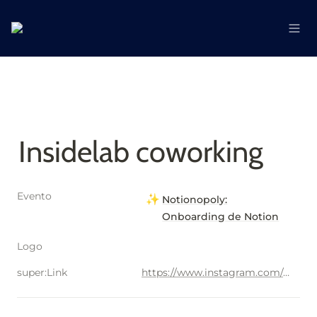
Insidelab coworking
Evento
✨
Notionopoly:
Onboarding de Notion
Logo
super:Link
https://www.instagram.com/coworking_insidelab/